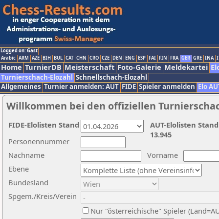
Logged on: Gast
Arabic
ARM
AZE
BIH
BUL
CAT
CHN
CRO
CZE
DEN
ENG
ESP
FAI
FIN
FRA
GER
GRE
INA
I
Home
TurnierDB
Meisterschaft
Foto-Galerie
Meldekartei
El
Turnierschach-Elozahl
Schnellschach-Elozahl
Allgemeines
Turnier anmelden: AUT
FIDE
Spieler anmelden
Elo AU
Willkommen bei den offiziellen Turnierscha
FIDE-Elolisten Stand
AUT-Elolisten Stand
13.945
Personennummer
Nachname
Vorname
Ebene
Bundesland
Spgem./Kreis/Verein
Nur "österreichische" Spieler (Land=A