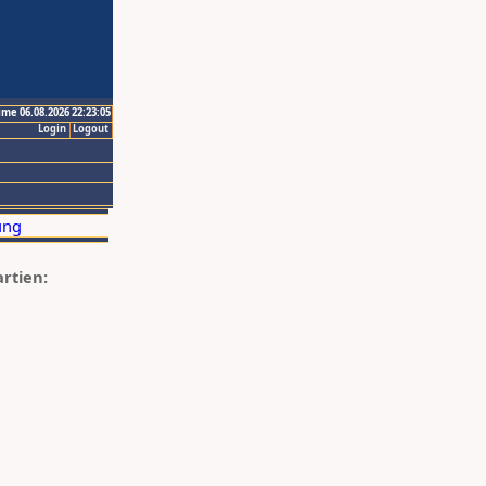
ime 06.08.2026 22:23:05
Login
Logout
artien: