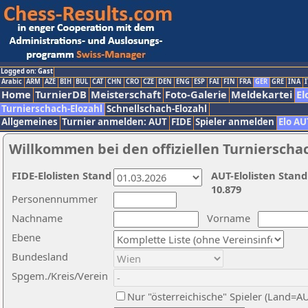
Logged on: Gast
Arabic
ARM
AZE
BIH
BUL
CAT
CHN
CRO
CZE
DEN
ENG
ESP
FAI
FIN
FRA
GER
GRE
INA
I
Home
TurnierDB
Meisterschaft
Foto-Galerie
Meldekartei
El
Turnierschach-Elozahl
Schnellschach-Elozahl
Allgemeines
Turnier anmelden: AUT
FIDE
Spieler anmelden
Elo AU
Willkommen bei den offiziellen Turnierscha
FIDE-Elolisten Stand
AUT-Elolisten Stand
10.879
Personennummer
Nachname
Vorname
Ebene
Bundesland
Spgem./Kreis/Verein
Nur "österreichische" Spieler (Land=A