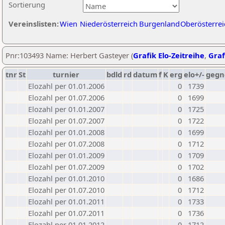
Sortierung
Vereinslisten:
Wien
Niederösterreich
Burgenland
Oberösterrei
Pnr:103493 Name: Herbert Gasteyer (
Grafik Elo-Zeitreihe
,
Graf
tnr
St
turnier
bdld
rd
datum
f
K
erg
elo+/-
gegn
Elozahl per 01.01.2006
0
1739
Elozahl per 01.07.2006
0
1699
Elozahl per 01.01.2007
0
1725
Elozahl per 01.07.2007
0
1722
Elozahl per 01.01.2008
0
1699
Elozahl per 01.07.2008
0
1712
Elozahl per 01.01.2009
0
1709
Elozahl per 01.07.2009
0
1702
Elozahl per 01.01.2010
0
1686
Elozahl per 01.07.2010
0
1712
Elozahl per 01.01.2011
0
1733
Elozahl per 01.07.2011
0
1736
Elozahl per 01.01.2012
0
1712