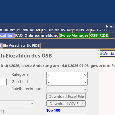
Servert
TA
JPN
MKD
LTU
NED
POL
POR
ROU
RUS
SRB
SVK
SWE
TUR
UKR
VIE
FontSize:11pt
ozahlen
FAQ
Onlineanmeldung
Swiss-Manager
ÖSB
FIDE
T
Elo Vorschau
Elo FIDE
ch-Elozahlen des ÖSB
 01.01.2026, letzte Änderung am 14.01.2026 09:08, gewertete P
Kategorie
Geschlecht
Spielberechtigung
Top 100
UT)