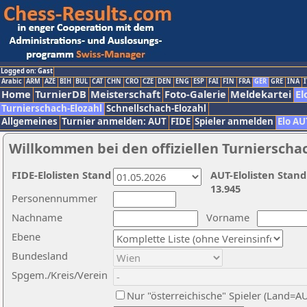
Logged on: Gast
Arabic
ARM
AZE
BIH
BUL
CAT
CHN
CRO
CZE
DEN
ENG
ESP
FAI
FIN
FRA
GER
GRE
INA
I
Home
TurnierDB
Meisterschaft
Foto-Galerie
Meldekartei
El
Turnierschach-Elozahl
Schnellschach-Elozahl
Allgemeines
Turnier anmelden: AUT
FIDE
Spieler anmelden
Elo AU
Willkommen bei den offiziellen Turnierscha
FIDE-Elolisten Stand
AUT-Elolisten Stand
13.945
Personennummer
Nachname
Vorname
Ebene
Bundesland
Spgem./Kreis/Verein
Nur "österreichische" Spieler (Land=A