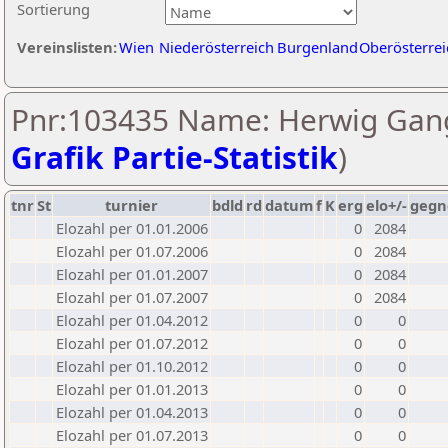
Sortierung
Vereinslisten:
Wien
Niederösterreich
Burgenland
Oberösterrei
Pnr:103435 Name: Herwig Gang
Grafik Partie-Statistik
)
tnr
St
turnier
bdld
rd
datum
f
K
erg
elo+/-
gegn
Elozahl per 01.01.2006
0
2084
Elozahl per 01.07.2006
0
2084
Elozahl per 01.01.2007
0
2084
Elozahl per 01.07.2007
0
2084
Elozahl per 01.04.2012
0
0
Elozahl per 01.07.2012
0
0
Elozahl per 01.10.2012
0
0
Elozahl per 01.01.2013
0
0
Elozahl per 01.04.2013
0
0
Elozahl per 01.07.2013
0
0