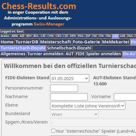
Logged on: Gast
Arabic
ARM
AZE
BIH
BUL
CAT
CHN
CRO
CZE
DEN
ENG
ESP
FAI
FIN
FRA
GER
GRE
INA
I
Home
TurnierDB
Meisterschaft
Foto-Galerie
Meldekartei
El
Turnierschach-Elozahl
Schnellschach-Elozahl
Allgemeines
Turnier anmelden: AUT
FIDE
Spieler anmelden
Elo AU
Willkommen bei den offiziellen Turnierscha
FIDE-Elolisten Stand
AUT-Elolisten Stand
13.600
Personennummer
Nachname
Vorname
Ebene
Bundesland
Spgem./Kreis/Verein
Nur "österreichische" Spieler (Land=A