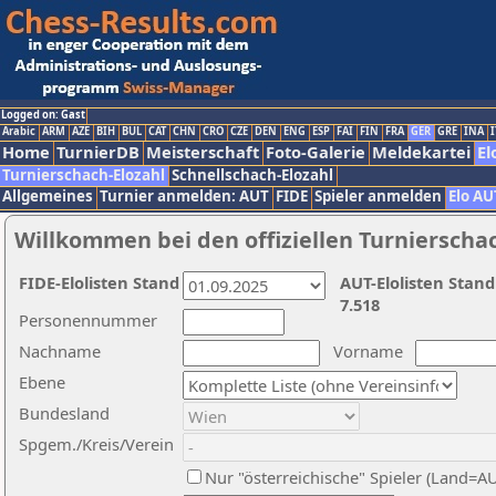
Logged on: Gast
Arabic
ARM
AZE
BIH
BUL
CAT
CHN
CRO
CZE
DEN
ENG
ESP
FAI
FIN
FRA
GER
GRE
INA
I
Home
TurnierDB
Meisterschaft
Foto-Galerie
Meldekartei
El
Turnierschach-Elozahl
Schnellschach-Elozahl
Allgemeines
Turnier anmelden: AUT
FIDE
Spieler anmelden
Elo AU
Willkommen bei den offiziellen Turnierscha
FIDE-Elolisten Stand
AUT-Elolisten Stand
7.518
Personennummer
Nachname
Vorname
Ebene
Bundesland
Spgem./Kreis/Verein
Nur "österreichische" Spieler (Land=A