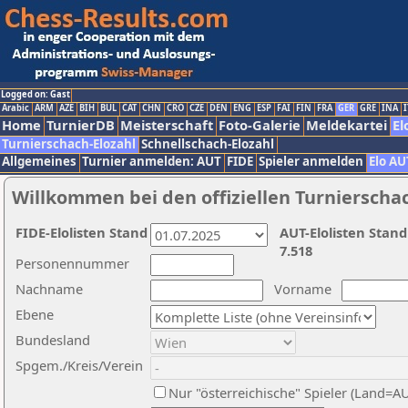
Logged on: Gast
Arabic
ARM
AZE
BIH
BUL
CAT
CHN
CRO
CZE
DEN
ENG
ESP
FAI
FIN
FRA
GER
GRE
INA
I
Home
TurnierDB
Meisterschaft
Foto-Galerie
Meldekartei
El
Turnierschach-Elozahl
Schnellschach-Elozahl
Allgemeines
Turnier anmelden: AUT
FIDE
Spieler anmelden
Elo AU
Willkommen bei den offiziellen Turnierscha
FIDE-Elolisten Stand
AUT-Elolisten Stand
7.518
Personennummer
Nachname
Vorname
Ebene
Bundesland
Spgem./Kreis/Verein
Nur "österreichische" Spieler (Land=A