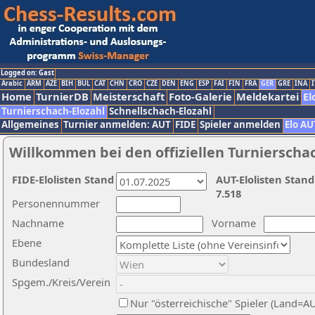
Logged on: Gast
Arabic
ARM
AZE
BIH
BUL
CAT
CHN
CRO
CZE
DEN
ENG
ESP
FAI
FIN
FRA
GER
GRE
INA
I
Home
TurnierDB
Meisterschaft
Foto-Galerie
Meldekartei
El
Turnierschach-Elozahl
Schnellschach-Elozahl
Allgemeines
Turnier anmelden: AUT
FIDE
Spieler anmelden
Elo AU
Willkommen bei den offiziellen Turnierscha
FIDE-Elolisten Stand
AUT-Elolisten Stand
7.518
Personennummer
Nachname
Vorname
Ebene
Bundesland
Spgem./Kreis/Verein
Nur "österreichische" Spieler (Land=A