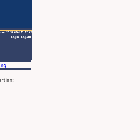
ime 07.08.2026 11:12:27
Login
Logout
artien: