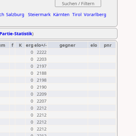
ch
Salzburg
Steiermark
Kärnten
Tirol
Vorarlberg
Partie-Statistik
)
um
f
K
erg
elo+/-
gegner
elo
pnr
0
2222
0
2203
0
2197
0
2188
0
2198
0
2190
0
2209
0
2207
0
2212
0
2212
0
2212
0
2212
0
2212