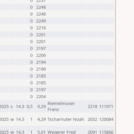
0
2237
0
2248
0
2248
0
2249
0
2216
0
2201
0
2201
0
2197
0
2206
0
2194
0
2190
0
2185
0
2185
0
2197
0
2204
Riemelmoser
.2025
s
14.3
0,5
0,29
2218
111971
Franz
.2025
w
14.3
1
4,29
Tscharnuter Noah
2052
120084
.2025
w
14.3
1
5,01
Wegerer Fred
2091
115866