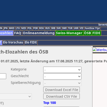
Servert
TA
JPN
MKD
LTU
NED
POL
POR
ROU
RUS
SRB
SVK
SWE
TUR
UKR
VIE
FontSize:11pt
ozahlen
FAQ
Onlineanmeldung
Swiss-Manager
ÖSB
FIDE
T
Elo Vorschau
Elo FIDE
ch-Elozahlen des ÖSB
 01.07.2025, letzte Änderung am 17.08.2025 11:27, gewertete P
Kategorie
Geschlecht
Spielberechtigung
Top 100
UT)