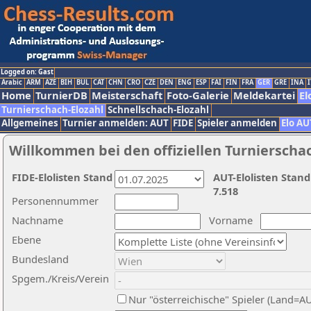
Logged on: Gast
Arabic
ARM
AZE
BIH
BUL
CAT
CHN
CRO
CZE
DEN
ENG
ESP
FAI
FIN
FRA
GER
GRE
INA
I
Home
TurnierDB
Meisterschaft
Foto-Galerie
Meldekartei
El
Turnierschach-Elozahl
Schnellschach-Elozahl
Allgemeines
Turnier anmelden: AUT
FIDE
Spieler anmelden
Elo AU
Willkommen bei den offiziellen Turnierscha
FIDE-Elolisten Stand
AUT-Elolisten Stand
7.518
Personennummer
Nachname
Vorname
Ebene
Bundesland
Spgem./Kreis/Verein
Nur "österreichische" Spieler (Land=A