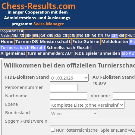
Logged on: Gast
Arabic
ARM
AZE
BIH
BUL
CAT
CHN
CRO
CZE
DEN
ENG
ESP
FAI
FIN
FRA
GER
GRE
INA
I
Home
TurnierDB
Meisterschaft
Foto-Galerie
Meldekartei
El
Turnierschach-Elozahl
Schnellschach-Elozahl
Allgemeines
Turnier anmelden: AUT
FIDE
Spieler anmelden
Elo AU
Willkommen bei den offiziellen Turnierscha
FIDE-Elolisten Stand
AUT-Elolisten Stand
10.879
Personennummer
Nachname
Vorname
Ebene
Bundesland
Spgem./Kreis/Verein
Nur "österreichische" Spieler (Land=A