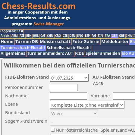
Logged on: Gast
Arabic
ARM
AZE
BIH
BUL
CAT
CHN
CRO
CZE
DEN
ENG
ESP
FAI
FIN
FRA
GER
GRE
INA
I
Home
TurnierDB
Meisterschaft
Foto-Galerie
Meldekartei
El
Turnierschach-Elozahl
Schnellschach-Elozahl
Allgemeines
Turnier anmelden: AUT
FIDE
Spieler anmelden
Elo AU
Willkommen bei den offiziellen Turnierscha
FIDE-Elolisten Stand
AUT-Elolisten Stand
7.518
Personennummer
Nachname
Vorname
Ebene
Bundesland
Spgem./Kreis/Verein
Nur "österreichische" Spieler (Land=A