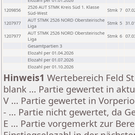
Elozahl per 01.01.2026
2526 AUT STMK Kreis Süd 1. Klasse
1209856
Stmk
7
07.0
Süd-West
AUT STMK 2526 NORD Obersteirische
1207977
Stmk
5
31.0
Liga
AUT STMK 2526 NORD Obersteirische
1207977
Stmk
6
07.0
Liga
Gesamtpartien 3
Elozahl per 01.04.2026
Elozahl per 01.07.2026
Elozahl per 01.10.2026
Hinweis1
Wertebereich Feld St 
blank ... Partie gewertet in akt
V ... Partie gewertet in Vorperi
- ... Partie nicht gewertet, da 
E ... Partie vorgemerkt zur Be
Einstiegselozahl in der nächst