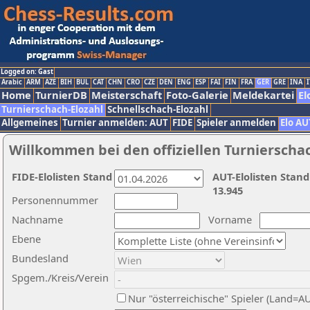
Logged on: Gast
Arabic
ARM
AZE
BIH
BUL
CAT
CHN
CRO
CZE
DEN
ENG
ESP
FAI
FIN
FRA
GER
GRE
INA
I
Home
TurnierDB
Meisterschaft
Foto-Galerie
Meldekartei
El
Turnierschach-Elozahl
Schnellschach-Elozahl
Allgemeines
Turnier anmelden: AUT
FIDE
Spieler anmelden
Elo AU
Willkommen bei den offiziellen Turnierscha
FIDE-Elolisten Stand
AUT-Elolisten Stand
13.945
Personennummer
Nachname
Vorname
Ebene
Bundesland
Spgem./Kreis/Verein
Nur "österreichische" Spieler (Land=A