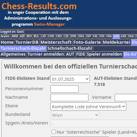
Logged on: Gast
Arabic
ARM
AZE
BIH
BUL
CAT
CHN
CRO
CZE
DEN
ENG
ESP
FAI
FIN
FRA
GER
GRE
INA
I
Home
TurnierDB
Meisterschaft
Foto-Galerie
Meldekartei
El
Turnierschach-Elozahl
Schnellschach-Elozahl
Allgemeines
Turnier anmelden: AUT
FIDE
Spieler anmelden
Elo AU
Willkommen bei den offiziellen Turnierscha
FIDE-Elolisten Stand
AUT-Elolisten Stand
7.518
Personennummer
Nachname
Vorname
Ebene
Bundesland
Spgem./Kreis/Verein
Nur "österreichische" Spieler (Land=A