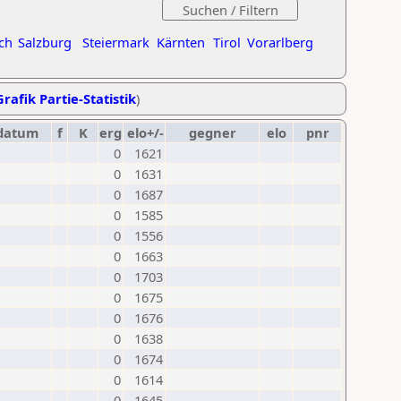
ch
Salzburg
Steiermark
Kärnten
Tirol
Vorarlberg
Grafik Partie-Statistik
)
datum
f
K
erg
elo+/-
gegner
elo
pnr
0
1621
0
1631
0
1687
0
1585
0
1556
0
1663
0
1703
0
1675
0
1676
0
1638
0
1674
0
1614
0
1645