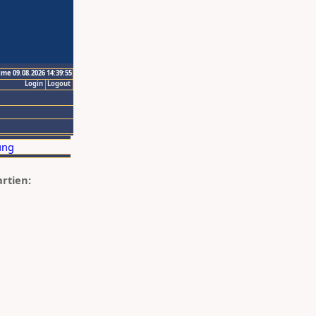
ime 09.08.2026 14:39:55
Login
Logout
artien: