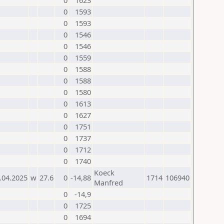
0
1623
0
1593
0
1593
0
1546
0
1546
0
1559
0
1588
0
1588
0
1580
0
1613
0
1627
0
1751
0
1737
0
1712
0
1740
Koeck
.04.2025
w
27.6
0
-14,88
1714
106940
Manfred
0
-14,9
0
1725
0
1694