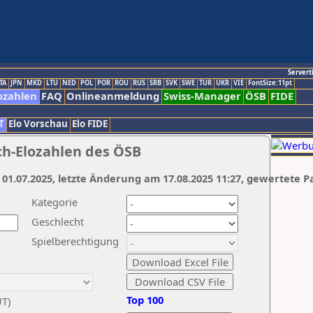
Servert
TA
JPN
MKD
LTU
NED
POL
POR
ROU
RUS
SRB
SVK
SWE
TUR
UKR
VIE
FontSize:11pt
ozahlen
FAQ
Onlineanmeldung
Swiss-Manager
ÖSB
FIDE
T
Elo Vorschau
Elo FIDE
ch-Elozahlen des ÖSB
 01.07.2025, letzte Änderung am 17.08.2025 11:27, gewertete P
Kategorie
Geschlecht
Spielberechtigung
Top 100
UT)