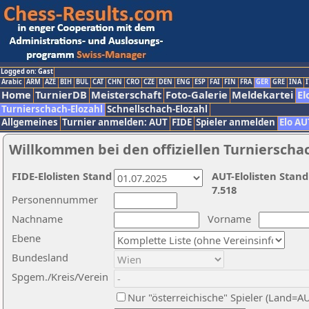
Logged on: Gast
Arabic
ARM
AZE
BIH
BUL
CAT
CHN
CRO
CZE
DEN
ENG
ESP
FAI
FIN
FRA
GER
GRE
INA
I
Home
TurnierDB
Meisterschaft
Foto-Galerie
Meldekartei
El
Turnierschach-Elozahl
Schnellschach-Elozahl
Allgemeines
Turnier anmelden: AUT
FIDE
Spieler anmelden
Elo AU
Willkommen bei den offiziellen Turnierscha
FIDE-Elolisten Stand
AUT-Elolisten Stand
7.518
Personennummer
Nachname
Vorname
Ebene
Bundesland
Spgem./Kreis/Verein
Nur "österreichische" Spieler (Land=A