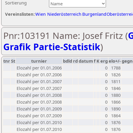
Sortierung
Vereinslisten:
Wien
Niederösterreich
Burgenland
Oberösterrei
Pnr:103191 Name: Josef Fritz (
G
Grafik Partie-Statistik
)
tnr
St
turnier
bdld
rd
datum
f
K
erg
elo+/-
gegn
Elozahl per 01.01.2006
0
1788
Elozahl per 01.07.2006
0
1826
Elozahl per 01.01.2007
0
1811
Elozahl per 01.07.2007
0
1846
Elozahl per 01.01.2008
0
1880
Elozahl per 01.07.2008
0
1866
Elozahl per 01.01.2009
0
1890
Elozahl per 01.07.2009
0
1864
Elozahl per 01.01.2010
0
1876
Elozahl per 01.07.2010
0
1876