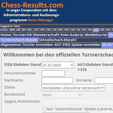
Logged on: Gast
Arabic
ARM
AZE
BIH
BUL
CAT
CHN
CRO
CZE
DEN
ENG
ESP
FAI
FIN
FRA
GER
GRE
INA
I
Home
TurnierDB
Meisterschaft
Foto-Galerie
Meldekartei
El
Turnierschach-Elozahl
Schnellschach-Elozahl
Allgemeines
Turnier anmelden: AUT
FIDE
Spieler anmelden
Elo AU
Willkommen bei den offiziellen Turnierscha
FIDE-Elolisten Stand
AUT-Elolisten Stand
7.518
Personennummer
Nachname
Vorname
Ebene
Bundesland
Spgem./Kreis/Verein
Nur "österreichische" Spieler (Land=A