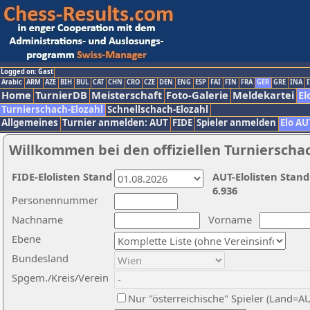
Logged on: Gast
Arabic
ARM
AZE
BIH
BUL
CAT
CHN
CRO
CZE
DEN
ENG
ESP
FAI
FIN
FRA
GER
GRE
INA
I
Home
TurnierDB
Meisterschaft
Foto-Galerie
Meldekartei
El
Turnierschach-Elozahl
Schnellschach-Elozahl
Allgemeines
Turnier anmelden: AUT
FIDE
Spieler anmelden
Elo AU
Willkommen bei den offiziellen Turnierscha
FIDE-Elolisten Stand
AUT-Elolisten Stand
6.936
Personennummer
Nachname
Vorname
Ebene
Bundesland
Spgem./Kreis/Verein
Nur "österreichische" Spieler (Land=A