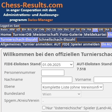
Logged on: Gast
Arabic
ARM
AZE
BIH
BUL
CAT
CHN
CRO
CZE
DEN
ENG
ESP
FAI
FIN
FRA
GER
GRE
INA
I
Home
TurnierDB
Meisterschaft
Foto-Galerie
Meldekartei
El
Turnierschach-Elozahl
Schnellschach-Elozahl
Allgemeines
Turnier anmelden: AUT
FIDE
Spieler anmelden
Elo AU
Willkommen bei den offiziellen Turnierscha
FIDE-Elolisten Stand
AUT-Elolisten Stand
7.518
Personennummer
Nachname
Vorname
Ebene
Bundesland
Spgem./Kreis/Verein
Nur "österreichische" Spieler (Land=A