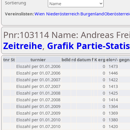
Sortierung
Vereinslisten:
Wien
Niederösterreich
Burgenland
Oberösterrei
Pnr:103114 Name: Andreas Frei
Zeitreihe
,
Grafik Partie-Statis
tnr
St
turnier
bdld
rd
datum
f
K
erg
elo+/-
gegn
Elozahl per 01.01.2006
0
1473
Elozahl per 01.07.2006
0
1446
Elozahl per 01.01.2007
0
1422
Elozahl per 01.07.2007
0
1413
Elozahl per 01.01.2008
0
1425
Elozahl per 01.07.2008
0
1414
Elozahl per 01.01.2009
0
1364
Elozahl per 01.07.2009
0
1369
Elozahl per 01.01.2010
0
1380
Elozahl per 01.07.2010
0
1420