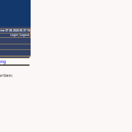
ime 07.08.2026 05:37:16
Login
Logout
artien: