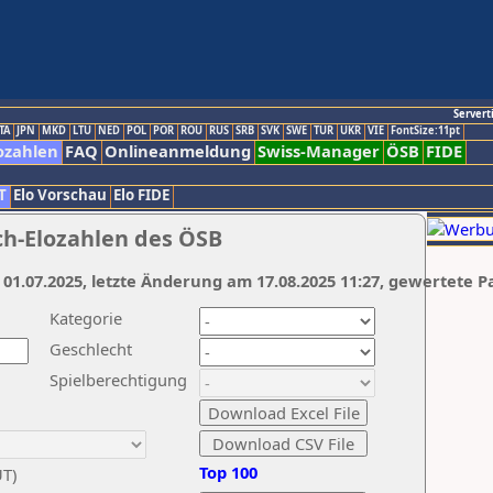
Servert
TA
JPN
MKD
LTU
NED
POL
POR
ROU
RUS
SRB
SVK
SWE
TUR
UKR
VIE
FontSize:11pt
ozahlen
FAQ
Onlineanmeldung
Swiss-Manager
ÖSB
FIDE
T
Elo Vorschau
Elo FIDE
ch-Elozahlen des ÖSB
 01.07.2025, letzte Änderung am 17.08.2025 11:27, gewertete P
Kategorie
Geschlecht
Spielberechtigung
Top 100
UT)