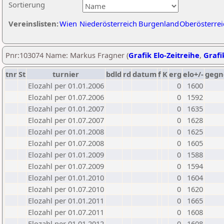
Sortierung
Vereinslisten:
Wien
Niederösterreich
Burgenland
Oberösterrei
Pnr:103074 Name: Markus Fragner (
Grafik Elo-Zeitreihe
,
Grafi
tnr
St
turnier
bdld
rd
datum
f
K
erg
elo+/-
gegn
Elozahl per 01.01.2006
0
1600
Elozahl per 01.07.2006
0
1592
Elozahl per 01.01.2007
0
1635
Elozahl per 01.07.2007
0
1628
Elozahl per 01.01.2008
0
1625
Elozahl per 01.07.2008
0
1605
Elozahl per 01.01.2009
0
1588
Elozahl per 01.07.2009
0
1594
Elozahl per 01.01.2010
0
1604
Elozahl per 01.07.2010
0
1620
Elozahl per 01.01.2011
0
1665
Elozahl per 01.07.2011
0
1608
Elozahl per 01.01.2012
0
1608