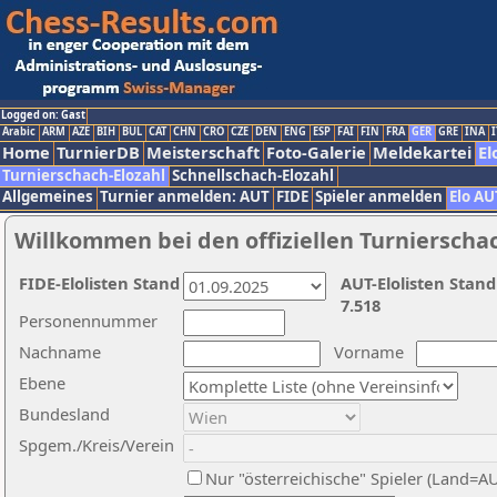
Logged on: Gast
Arabic
ARM
AZE
BIH
BUL
CAT
CHN
CRO
CZE
DEN
ENG
ESP
FAI
FIN
FRA
GER
GRE
INA
I
Home
TurnierDB
Meisterschaft
Foto-Galerie
Meldekartei
El
Turnierschach-Elozahl
Schnellschach-Elozahl
Allgemeines
Turnier anmelden: AUT
FIDE
Spieler anmelden
Elo AU
Willkommen bei den offiziellen Turnierscha
FIDE-Elolisten Stand
AUT-Elolisten Stand
7.518
Personennummer
Nachname
Vorname
Ebene
Bundesland
Spgem./Kreis/Verein
Nur "österreichische" Spieler (Land=A