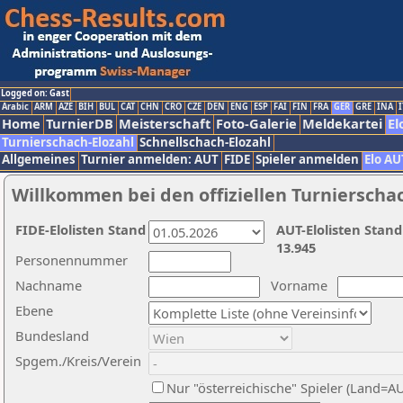
Logged on: Gast
Arabic
ARM
AZE
BIH
BUL
CAT
CHN
CRO
CZE
DEN
ENG
ESP
FAI
FIN
FRA
GER
GRE
INA
I
Home
TurnierDB
Meisterschaft
Foto-Galerie
Meldekartei
El
Turnierschach-Elozahl
Schnellschach-Elozahl
Allgemeines
Turnier anmelden: AUT
FIDE
Spieler anmelden
Elo AU
Willkommen bei den offiziellen Turnierscha
FIDE-Elolisten Stand
AUT-Elolisten Stand
13.945
Personennummer
Nachname
Vorname
Ebene
Bundesland
Spgem./Kreis/Verein
Nur "österreichische" Spieler (Land=A