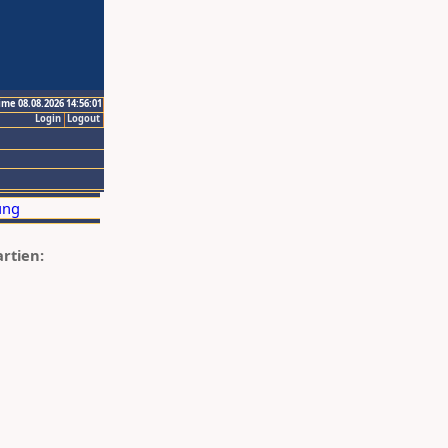
ime 08.08.2026 14:56:01
Login
Logout
artien: