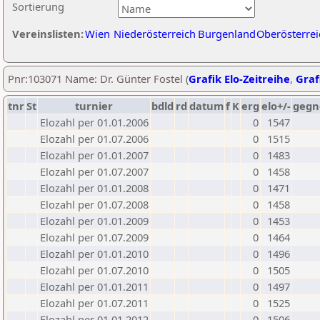
Sortierung
Vereinslisten:
Wien
Niederösterreich
Burgenland
Oberösterrei
Pnr:103071 Name: Dr. Günter Fostel (
Grafik Elo-Zeitreihe
,
Graf
tnr
St
turnier
bdld
rd
datum
f
K
erg
elo+/-
gegn
Elozahl per 01.01.2006
0
1547
Elozahl per 01.07.2006
0
1515
Elozahl per 01.01.2007
0
1483
Elozahl per 01.07.2007
0
1458
Elozahl per 01.01.2008
0
1471
Elozahl per 01.07.2008
0
1458
Elozahl per 01.01.2009
0
1453
Elozahl per 01.07.2009
0
1464
Elozahl per 01.01.2010
0
1496
Elozahl per 01.07.2010
0
1505
Elozahl per 01.01.2011
0
1497
Elozahl per 01.07.2011
0
1525
Elozahl per 01.01.2012
0
1506