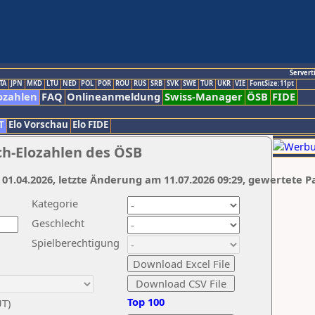
Servert
TA
JPN
MKD
LTU
NED
POL
POR
ROU
RUS
SRB
SVK
SWE
TUR
UKR
VIE
FontSize:11pt
ozahlen
FAQ
Onlineanmeldung
Swiss-Manager
ÖSB
FIDE
T
Elo Vorschau
Elo FIDE
ch-Elozahlen des ÖSB
 01.04.2026, letzte Änderung am 11.07.2026 09:29, gewertete P
Kategorie
Geschlecht
Spielberechtigung
Top 100
UT)