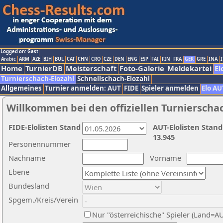
Logged on: Gast
Arabic
ARM
AZE
BIH
BUL
CAT
CHN
CRO
CZE
DEN
ENG
ESP
FAI
FIN
FRA
GER
GRE
INA
I
Home
TurnierDB
Meisterschaft
Foto-Galerie
Meldekartei
El
Turnierschach-Elozahl
Schnellschach-Elozahl
Allgemeines
Turnier anmelden: AUT
FIDE
Spieler anmelden
Elo AU
Willkommen bei den offiziellen Turnierscha
FIDE-Elolisten Stand
AUT-Elolisten Stand
13.945
Personennummer
Nachname
Vorname
Ebene
Bundesland
Spgem./Kreis/Verein
Nur "österreichische" Spieler (Land=A