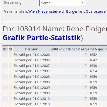
Sortierung
Vereinslisten:
Wien
Niederösterreich
Burgenland
Oberösterrei
Pnr:103014 Name: Rene Floiger
Grafik Partie-Statistik
)
tnr
St
turnier
bdld
rd
datum
f
K
erg
elo+/-
gegn
Elozahl per 01.01.2006
0
1652
Elozahl per 01.07.2006
0
1642
Elozahl per 01.01.2007
0
1630
Elozahl per 01.07.2007
0
1654
Elozahl per 01.01.2008
0
1659
Elozahl per 01.07.2008
0
1659
Elozahl per 01.01.2009
0
1659
Elozahl per 01.07.2009
0
1659
Elozahl per 01.01.2010
0
1659
Elozahl per 01.07.2010
0
1659