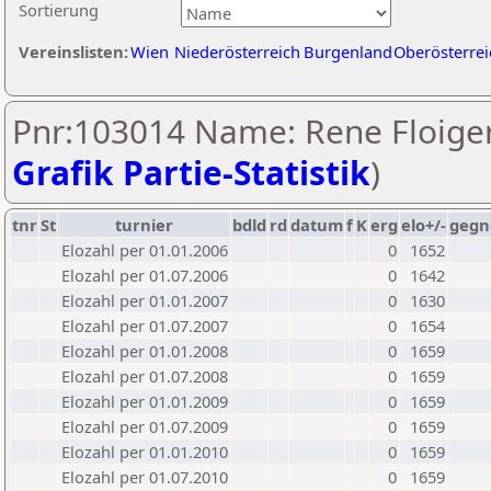
Sortierung
Vereinslisten:
Wien
Niederösterreich
Burgenland
Oberösterrei
Pnr:103014 Name: Rene Floiger
Grafik Partie-Statistik
)
tnr
St
turnier
bdld
rd
datum
f
K
erg
elo+/-
gegn
Elozahl per 01.01.2006
0
1652
Elozahl per 01.07.2006
0
1642
Elozahl per 01.01.2007
0
1630
Elozahl per 01.07.2007
0
1654
Elozahl per 01.01.2008
0
1659
Elozahl per 01.07.2008
0
1659
Elozahl per 01.01.2009
0
1659
Elozahl per 01.07.2009
0
1659
Elozahl per 01.01.2010
0
1659
Elozahl per 01.07.2010
0
1659