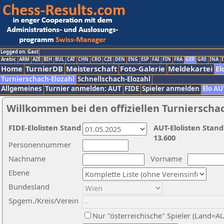
Logged on: Gast
Arabic
ARM
AZE
BIH
BUL
CAT
CHN
CRO
CZE
DEN
ENG
ESP
FAI
FIN
FRA
GER
GRE
INA
I
Home
TurnierDB
Meisterschaft
Foto-Galerie
Meldekartei
El
Turnierschach-Elozahl
Schnellschach-Elozahl
Allgemeines
Turnier anmelden: AUT
FIDE
Spieler anmelden
Elo AU
Willkommen bei den offiziellen Turnierscha
FIDE-Elolisten Stand
AUT-Elolisten Stand
13.600
Personennummer
Nachname
Vorname
Ebene
Bundesland
Spgem./Kreis/Verein
Nur "österreichische" Spieler (Land=A