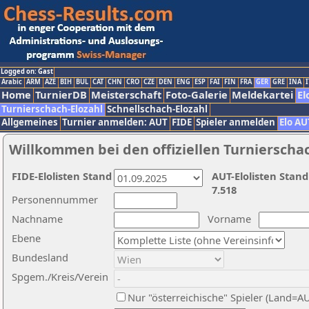
Logged on: Gast
Arabic
ARM
AZE
BIH
BUL
CAT
CHN
CRO
CZE
DEN
ENG
ESP
FAI
FIN
FRA
GER
GRE
INA
I
Home
TurnierDB
Meisterschaft
Foto-Galerie
Meldekartei
El
Turnierschach-Elozahl
Schnellschach-Elozahl
Allgemeines
Turnier anmelden: AUT
FIDE
Spieler anmelden
Elo AU
Willkommen bei den offiziellen Turnierscha
FIDE-Elolisten Stand
AUT-Elolisten Stand
7.518
Personennummer
Nachname
Vorname
Ebene
Bundesland
Spgem./Kreis/Verein
Nur "österreichische" Spieler (Land=A