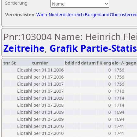
Sortierung
Vereinslisten:
Wien
Niederösterreich
Burgenland
Oberösterrei
Pnr:103004 Name: Heinrich Flei
Zeitreihe
,
Grafik Partie-Statis
tnr
St
turnier
bdld
rd
datum
f
K
erg
elo+/-
gegn
Elozahl per 01.01.2006
0
1756
Elozahl per 01.07.2006
0
1756
Elozahl per 01.01.2007
0
1756
Elozahl per 01.07.2007
0
1710
Elozahl per 01.01.2008
0
1714
Elozahl per 01.07.2008
0
1714
Elozahl per 01.01.2009
0
1694
Elozahl per 01.07.2009
0
1694
Elozahl per 01.01.2010
0
1741
Elozahl per 01.07.2010
0
1741