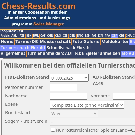
Logged on: Gast
Arabic
ARM
AZE
BIH
BUL
CAT
CHN
CRO
CZE
DEN
ENG
ESP
FAI
FIN
FRA
GER
GRE
INA
I
Home
TurnierDB
Meisterschaft
Foto-Galerie
Meldekartei
El
Turnierschach-Elozahl
Schnellschach-Elozahl
Allgemeines
Turnier anmelden: AUT
FIDE
Spieler anmelden
Elo AU
Willkommen bei den offiziellen Turnierscha
FIDE-Elolisten Stand
AUT-Elolisten Stand
7.518
Personennummer
Nachname
Vorname
Ebene
Bundesland
Spgem./Kreis/Verein
Nur "österreichische" Spieler (Land=A