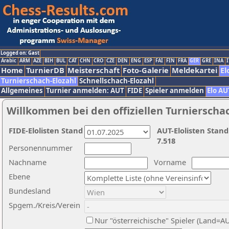
Logged on: Gast
Arabic
ARM
AZE
BIH
BUL
CAT
CHN
CRO
CZE
DEN
ENG
ESP
FAI
FIN
FRA
GER
GRE
INA
I
Home
TurnierDB
Meisterschaft
Foto-Galerie
Meldekartei
El
Turnierschach-Elozahl
Schnellschach-Elozahl
Allgemeines
Turnier anmelden: AUT
FIDE
Spieler anmelden
Elo AU
Willkommen bei den offiziellen Turnierscha
FIDE-Elolisten Stand
AUT-Elolisten Stand
7.518
Personennummer
Nachname
Vorname
Ebene
Bundesland
Spgem./Kreis/Verein
Nur "österreichische" Spieler (Land=A