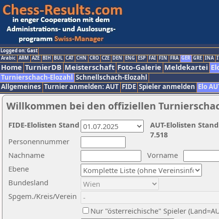
Logged on: Gast
Arabic
ARM
AZE
BIH
BUL
CAT
CHN
CRO
CZE
DEN
ENG
ESP
FAI
FIN
FRA
GER
GRE
INA
I
Home
TurnierDB
Meisterschaft
Foto-Galerie
Meldekartei
El
Turnierschach-Elozahl
Schnellschach-Elozahl
Allgemeines
Turnier anmelden: AUT
FIDE
Spieler anmelden
Elo AU
Willkommen bei den offiziellen Turnierscha
FIDE-Elolisten Stand
AUT-Elolisten Stand
7.518
Personennummer
Nachname
Vorname
Ebene
Bundesland
Spgem./Kreis/Verein
Nur "österreichische" Spieler (Land=A