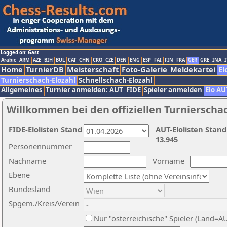
Logged on: Gast
Arabic
ARM
AZE
BIH
BUL
CAT
CHN
CRO
CZE
DEN
ENG
ESP
FAI
FIN
FRA
GER
GRE
INA
I
Home
TurnierDB
Meisterschaft
Foto-Galerie
Meldekartei
El
Turnierschach-Elozahl
Schnellschach-Elozahl
Allgemeines
Turnier anmelden: AUT
FIDE
Spieler anmelden
Elo AU
Willkommen bei den offiziellen Turnierscha
FIDE-Elolisten Stand
AUT-Elolisten Stand
13.945
Personennummer
Nachname
Vorname
Ebene
Bundesland
Spgem./Kreis/Verein
Nur "österreichische" Spieler (Land=A