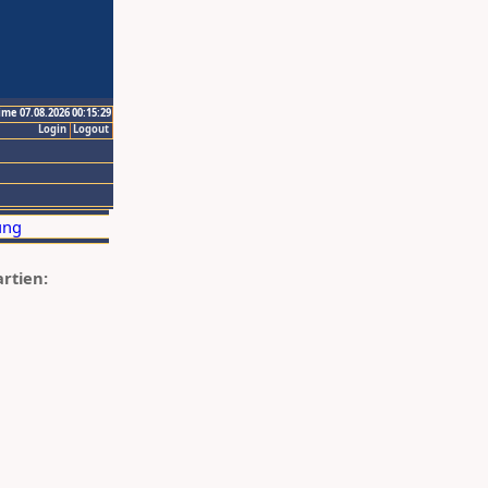
ime 07.08.2026 00:15:29
Login
Logout
artien: