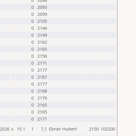
0
2096
0
2093
0
2099
0
2105
0
2146
0
2149
0
2162
0
2165
0
2156
0
2171
0
2177
0
2187
0
2177
0
2168
0
2176
0
2165
0
2165
0
2171
.2026
s
15.1
1
7,1
Ebner Hubert
2150
102200