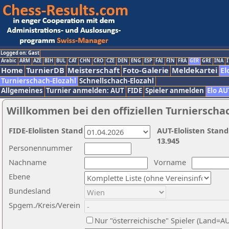
Logged on: Gast
Arabic
ARM
AZE
BIH
BUL
CAT
CHN
CRO
CZE
DEN
ENG
ESP
FAI
FIN
FRA
GER
GRE
INA
I
Home
TurnierDB
Meisterschaft
Foto-Galerie
Meldekartei
El
Turnierschach-Elozahl
Schnellschach-Elozahl
Allgemeines
Turnier anmelden: AUT
FIDE
Spieler anmelden
Elo AU
Willkommen bei den offiziellen Turnierscha
FIDE-Elolisten Stand
AUT-Elolisten Stand
13.945
Personennummer
Nachname
Vorname
Ebene
Bundesland
Spgem./Kreis/Verein
Nur "österreichische" Spieler (Land=A