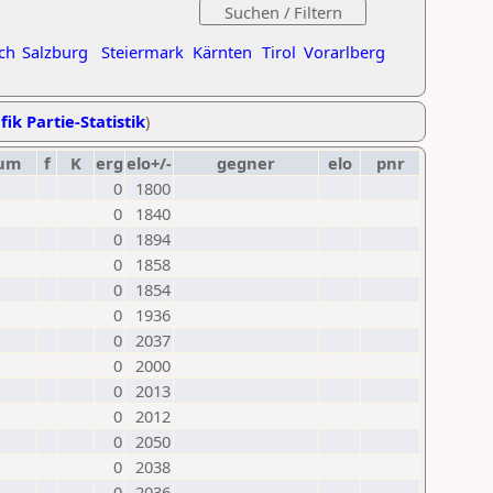
ch
Salzburg
Steiermark
Kärnten
Tirol
Vorarlberg
fik Partie-Statistik
)
um
f
K
erg
elo+/-
gegner
elo
pnr
0
1800
0
1840
0
1894
0
1858
0
1854
0
1936
0
2037
0
2000
0
2013
0
2012
0
2050
0
2038
0
2036