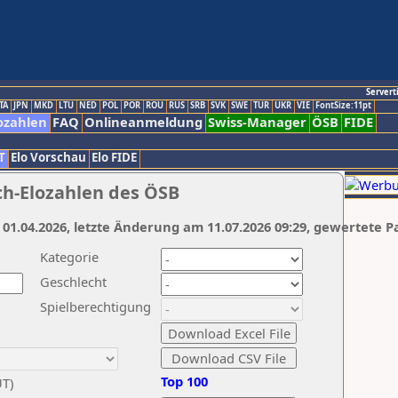
Servert
TA
JPN
MKD
LTU
NED
POL
POR
ROU
RUS
SRB
SVK
SWE
TUR
UKR
VIE
FontSize:11pt
ozahlen
FAQ
Onlineanmeldung
Swiss-Manager
ÖSB
FIDE
T
Elo Vorschau
Elo FIDE
ch-Elozahlen des ÖSB
 01.04.2026, letzte Änderung am 11.07.2026 09:29, gewertete P
Kategorie
Geschlecht
Spielberechtigung
Top 100
UT)