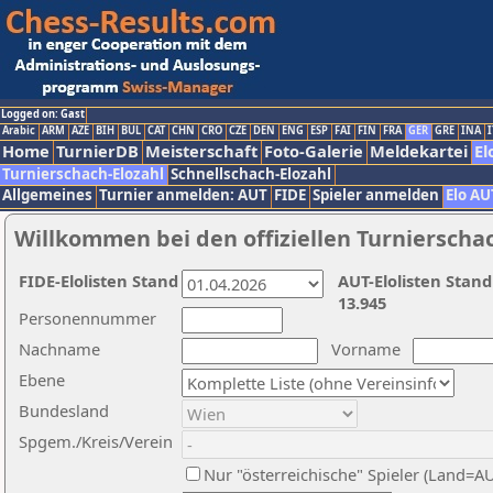
Logged on: Gast
Arabic
ARM
AZE
BIH
BUL
CAT
CHN
CRO
CZE
DEN
ENG
ESP
FAI
FIN
FRA
GER
GRE
INA
I
Home
TurnierDB
Meisterschaft
Foto-Galerie
Meldekartei
El
Turnierschach-Elozahl
Schnellschach-Elozahl
Allgemeines
Turnier anmelden: AUT
FIDE
Spieler anmelden
Elo AU
Willkommen bei den offiziellen Turnierscha
FIDE-Elolisten Stand
AUT-Elolisten Stand
13.945
Personennummer
Nachname
Vorname
Ebene
Bundesland
Spgem./Kreis/Verein
Nur "österreichische" Spieler (Land=A