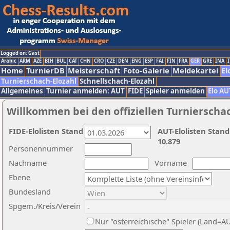
Logged on: Gast
Arabic
ARM
AZE
BIH
BUL
CAT
CHN
CRO
CZE
DEN
ENG
ESP
FAI
FIN
FRA
GER
GRE
INA
I
Home
TurnierDB
Meisterschaft
Foto-Galerie
Meldekartei
El
Turnierschach-Elozahl
Schnellschach-Elozahl
Allgemeines
Turnier anmelden: AUT
FIDE
Spieler anmelden
Elo AU
Willkommen bei den offiziellen Turnierscha
FIDE-Elolisten Stand
AUT-Elolisten Stand
10.879
Personennummer
Nachname
Vorname
Ebene
Bundesland
Spgem./Kreis/Verein
Nur "österreichische" Spieler (Land=A