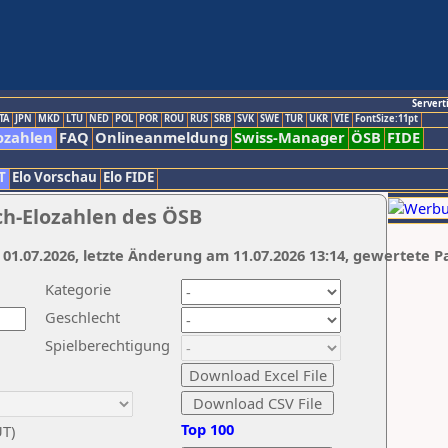
Servert
TA
JPN
MKD
LTU
NED
POL
POR
ROU
RUS
SRB
SVK
SWE
TUR
UKR
VIE
FontSize:11pt
ozahlen
FAQ
Onlineanmeldung
Swiss-Manager
ÖSB
FIDE
T
Elo Vorschau
Elo FIDE
ch-Elozahlen des ÖSB
 01.07.2026, letzte Änderung am 11.07.2026 13:14, gewertete P
Kategorie
Geschlecht
Spielberechtigung
Top 100
UT)