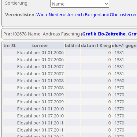
Sortierung
Vereinslisten:
Wien
Niederösterreich
Burgenland
Oberösterrei
Pnr:102678 Name: Andreas Fasching (
Grafik Elo-Zeitreihe
,
Graf
tnr
St
turnier
bdld
rd
datum
f
K
erg
elo+/-
gegn
Elozahl per 01.01.2006
0
1381
Elozahl per 01.07.2006
0
1381
Elozahl per 01.01.2007
0
1381
Elozahl per 01.07.2007
0
1381
Elozahl per 01.01.2008
0
1360
Elozahl per 01.07.2008
0
1370
Elozahl per 01.01.2009
0
1370
Elozahl per 01.07.2009
0
1370
Elozahl per 01.01.2010
0
1370
Elozahl per 01.07.2010
0
1370
Elozahl per 01.01.2011
0
1370
Elozahl per 01.07.2011
0
1370
Elozahl per 01.01.2012
0
1370