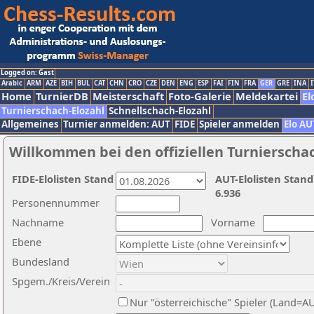
Logged on: Gast
Arabic
ARM
AZE
BIH
BUL
CAT
CHN
CRO
CZE
DEN
ENG
ESP
FAI
FIN
FRA
GER
GRE
INA
I
Home
TurnierDB
Meisterschaft
Foto-Galerie
Meldekartei
El
Turnierschach-Elozahl
Schnellschach-Elozahl
Allgemeines
Turnier anmelden: AUT
FIDE
Spieler anmelden
Elo AU
Willkommen bei den offiziellen Turnierscha
FIDE-Elolisten Stand
AUT-Elolisten Stand
6.936
Personennummer
Nachname
Vorname
Ebene
Bundesland
Spgem./Kreis/Verein
Nur "österreichische" Spieler (Land=A