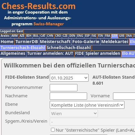
Logged on: Gast
Arabic
ARM
AZE
BIH
BUL
CAT
CHN
CRO
CZE
DEN
ENG
ESP
FAI
FIN
FRA
GER
GRE
INA
I
Home
TurnierDB
Meisterschaft
Foto-Galerie
Meldekartei
El
Turnierschach-Elozahl
Schnellschach-Elozahl
Allgemeines
Turnier anmelden: AUT
FIDE
Spieler anmelden
Elo AU
Willkommen bei den offiziellen Turnierscha
FIDE-Elolisten Stand
AUT-Elolisten Stand
8.601
Personennummer
Nachname
Vorname
Ebene
Bundesland
Spgem./Kreis/Verein
Nur "österreichische" Spieler (Land=A