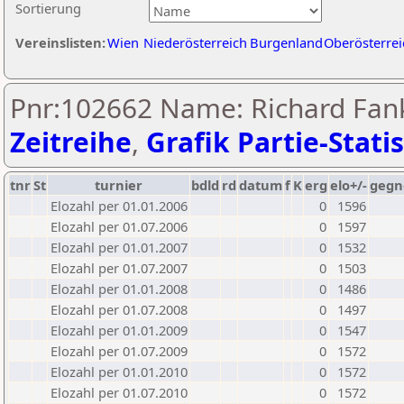
Sortierung
Vereinslisten:
Wien
Niederösterreich
Burgenland
Oberösterrei
Pnr:102662 Name: Richard Fan
Zeitreihe
,
Grafik Partie-Statis
tnr
St
turnier
bdld
rd
datum
f
K
erg
elo+/-
gegn
Elozahl per 01.01.2006
0
1596
Elozahl per 01.07.2006
0
1597
Elozahl per 01.01.2007
0
1532
Elozahl per 01.07.2007
0
1503
Elozahl per 01.01.2008
0
1486
Elozahl per 01.07.2008
0
1497
Elozahl per 01.01.2009
0
1547
Elozahl per 01.07.2009
0
1572
Elozahl per 01.01.2010
0
1572
Elozahl per 01.07.2010
0
1572