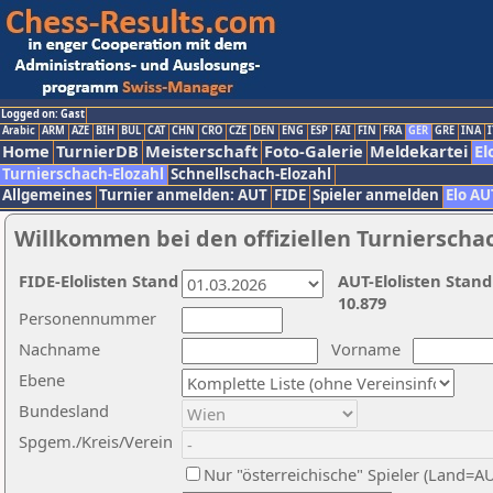
Logged on: Gast
Arabic
ARM
AZE
BIH
BUL
CAT
CHN
CRO
CZE
DEN
ENG
ESP
FAI
FIN
FRA
GER
GRE
INA
I
Home
TurnierDB
Meisterschaft
Foto-Galerie
Meldekartei
El
Turnierschach-Elozahl
Schnellschach-Elozahl
Allgemeines
Turnier anmelden: AUT
FIDE
Spieler anmelden
Elo AU
Willkommen bei den offiziellen Turnierscha
FIDE-Elolisten Stand
AUT-Elolisten Stand
10.879
Personennummer
Nachname
Vorname
Ebene
Bundesland
Spgem./Kreis/Verein
Nur "österreichische" Spieler (Land=A