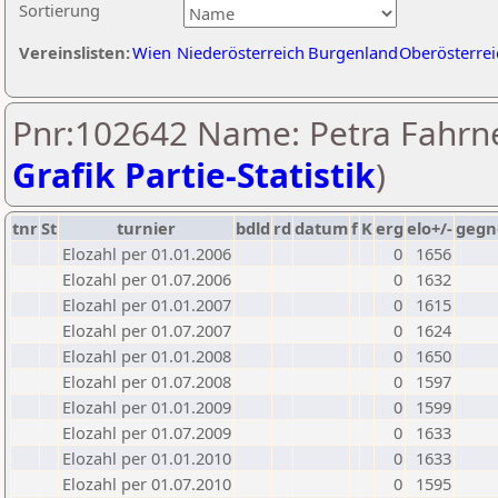
Sortierung
Vereinslisten:
Wien
Niederösterreich
Burgenland
Oberösterrei
Pnr:102642 Name: Petra Fahrne
Grafik Partie-Statistik
)
tnr
St
turnier
bdld
rd
datum
f
K
erg
elo+/-
gegn
Elozahl per 01.01.2006
0
1656
Elozahl per 01.07.2006
0
1632
Elozahl per 01.01.2007
0
1615
Elozahl per 01.07.2007
0
1624
Elozahl per 01.01.2008
0
1650
Elozahl per 01.07.2008
0
1597
Elozahl per 01.01.2009
0
1599
Elozahl per 01.07.2009
0
1633
Elozahl per 01.01.2010
0
1633
Elozahl per 01.07.2010
0
1595