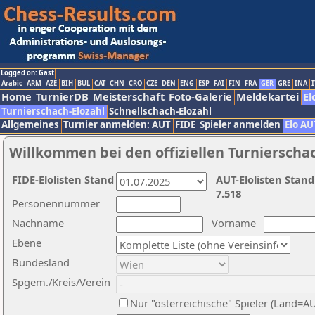
Logged on: Gast
Arabic
ARM
AZE
BIH
BUL
CAT
CHN
CRO
CZE
DEN
ENG
ESP
FAI
FIN
FRA
GER
GRE
INA
I
Home
TurnierDB
Meisterschaft
Foto-Galerie
Meldekartei
El
Turnierschach-Elozahl
Schnellschach-Elozahl
Allgemeines
Turnier anmelden: AUT
FIDE
Spieler anmelden
Elo AU
Willkommen bei den offiziellen Turnierscha
FIDE-Elolisten Stand
AUT-Elolisten Stand
7.518
Personennummer
Nachname
Vorname
Ebene
Bundesland
Spgem./Kreis/Verein
Nur "österreichische" Spieler (Land=A