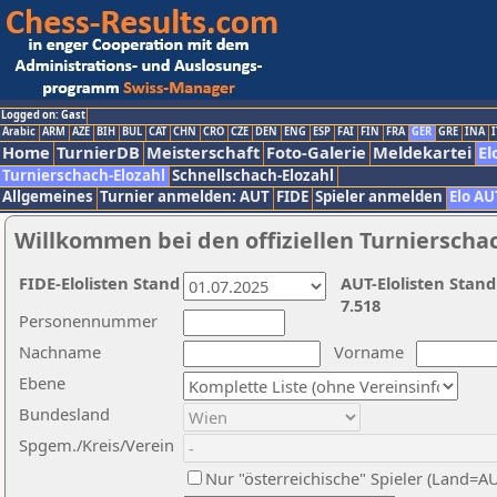
Logged on: Gast
Arabic
ARM
AZE
BIH
BUL
CAT
CHN
CRO
CZE
DEN
ENG
ESP
FAI
FIN
FRA
GER
GRE
INA
I
Home
TurnierDB
Meisterschaft
Foto-Galerie
Meldekartei
El
Turnierschach-Elozahl
Schnellschach-Elozahl
Allgemeines
Turnier anmelden: AUT
FIDE
Spieler anmelden
Elo AU
Willkommen bei den offiziellen Turnierscha
FIDE-Elolisten Stand
AUT-Elolisten Stand
7.518
Personennummer
Nachname
Vorname
Ebene
Bundesland
Spgem./Kreis/Verein
Nur "österreichische" Spieler (Land=A