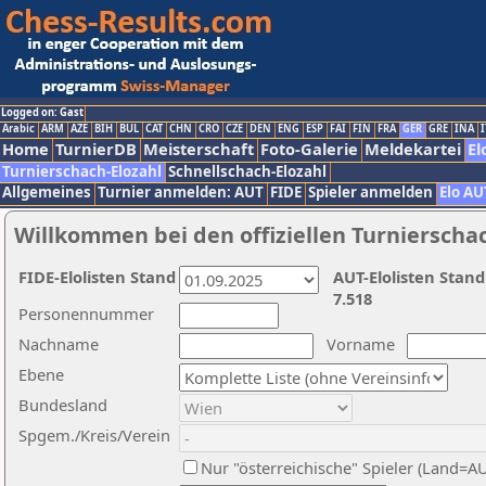
Logged on: Gast
Arabic
ARM
AZE
BIH
BUL
CAT
CHN
CRO
CZE
DEN
ENG
ESP
FAI
FIN
FRA
GER
GRE
INA
I
Home
TurnierDB
Meisterschaft
Foto-Galerie
Meldekartei
El
Turnierschach-Elozahl
Schnellschach-Elozahl
Allgemeines
Turnier anmelden: AUT
FIDE
Spieler anmelden
Elo AU
Willkommen bei den offiziellen Turnierscha
FIDE-Elolisten Stand
AUT-Elolisten Stand
7.518
Personennummer
Nachname
Vorname
Ebene
Bundesland
Spgem./Kreis/Verein
Nur "österreichische" Spieler (Land=A