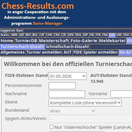
Logged on: Gast
Arabic
ARM
AZE
BIH
BUL
CAT
CHN
CRO
CZE
DEN
ENG
ESP
FAI
FIN
FRA
GER
GRE
INA
I
Home
TurnierDB
Meisterschaft
Foto-Galerie
Meldekartei
El
Turnierschach-Elozahl
Schnellschach-Elozahl
Allgemeines
Turnier anmelden: AUT
FIDE
Spieler anmelden
Elo AU
Willkommen bei den offiziellen Turnierscha
FIDE-Elolisten Stand
AUT-Elolisten Stand
13.945
Personennummer
Nachname
Vorname
Ebene
Bundesland
Spgem./Kreis/Verein
Nur "österreichische" Spieler (Land=A