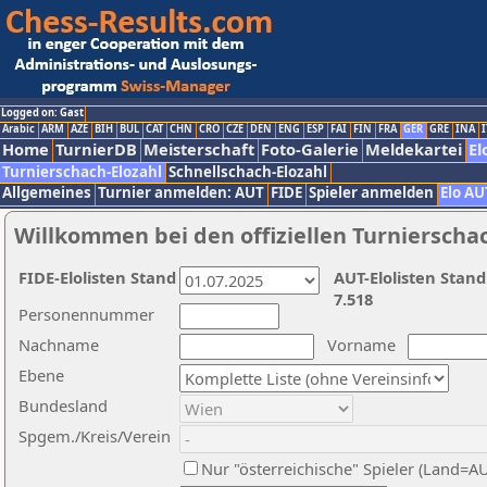
Logged on: Gast
Arabic
ARM
AZE
BIH
BUL
CAT
CHN
CRO
CZE
DEN
ENG
ESP
FAI
FIN
FRA
GER
GRE
INA
I
Home
TurnierDB
Meisterschaft
Foto-Galerie
Meldekartei
El
Turnierschach-Elozahl
Schnellschach-Elozahl
Allgemeines
Turnier anmelden: AUT
FIDE
Spieler anmelden
Elo AU
Willkommen bei den offiziellen Turnierscha
FIDE-Elolisten Stand
AUT-Elolisten Stand
7.518
Personennummer
Nachname
Vorname
Ebene
Bundesland
Spgem./Kreis/Verein
Nur "österreichische" Spieler (Land=A