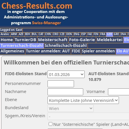
Logged on: Gast
Arabic
ARM
AZE
BIH
BUL
CAT
CHN
CRO
CZE
DEN
ENG
ESP
FAI
FIN
FRA
GER
GRE
INA
I
Home
TurnierDB
Meisterschaft
Foto-Galerie
Meldekartei
El
Turnierschach-Elozahl
Schnellschach-Elozahl
Allgemeines
Turnier anmelden: AUT
FIDE
Spieler anmelden
Elo AU
Willkommen bei den offiziellen Turnierscha
FIDE-Elolisten Stand
AUT-Elolisten Stand
10.879
Personennummer
Nachname
Vorname
Ebene
Bundesland
Spgem./Kreis/Verein
Nur "österreichische" Spieler (Land=A