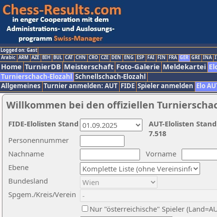
Logged on: Gast
Arabic
ARM
AZE
BIH
BUL
CAT
CHN
CRO
CZE
DEN
ENG
ESP
FAI
FIN
FRA
GER
GRE
INA
I
Home
TurnierDB
Meisterschaft
Foto-Galerie
Meldekartei
El
Turnierschach-Elozahl
Schnellschach-Elozahl
Allgemeines
Turnier anmelden: AUT
FIDE
Spieler anmelden
Elo AU
Willkommen bei den offiziellen Turnierscha
FIDE-Elolisten Stand
AUT-Elolisten Stand
7.518
Personennummer
Nachname
Vorname
Ebene
Bundesland
Spgem./Kreis/Verein
Nur "österreichische" Spieler (Land=A