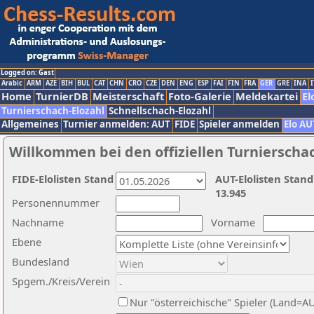
Logged on: Gast
Arabic
ARM
AZE
BIH
BUL
CAT
CHN
CRO
CZE
DEN
ENG
ESP
FAI
FIN
FRA
GER
GRE
INA
I
Home
TurnierDB
Meisterschaft
Foto-Galerie
Meldekartei
El
Turnierschach-Elozahl
Schnellschach-Elozahl
Allgemeines
Turnier anmelden: AUT
FIDE
Spieler anmelden
Elo AU
Willkommen bei den offiziellen Turnierscha
FIDE-Elolisten Stand
AUT-Elolisten Stand
13.945
Personennummer
Nachname
Vorname
Ebene
Bundesland
Spgem./Kreis/Verein
Nur "österreichische" Spieler (Land=A