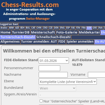
Logged on: Gast
Arabic
ARM
AZE
BIH
BUL
CAT
CHN
CRO
CZE
DEN
ENG
ESP
FAI
FIN
FRA
GER
GRE
INA
I
Home
TurnierDB
Meisterschaft
Foto-Galerie
Meldekartei
El
Turnierschach-Elozahl
Schnellschach-Elozahl
Allgemeines
Turnier anmelden: AUT
FIDE
Spieler anmelden
Elo AU
Willkommen bei den offiziellen Turnierscha
FIDE-Elolisten Stand
AUT-Elolisten Stand
10.879
Personennummer
Nachname
Vorname
Ebene
Bundesland
Spgem./Kreis/Verein
Nur "österreichische" Spieler (Land=A