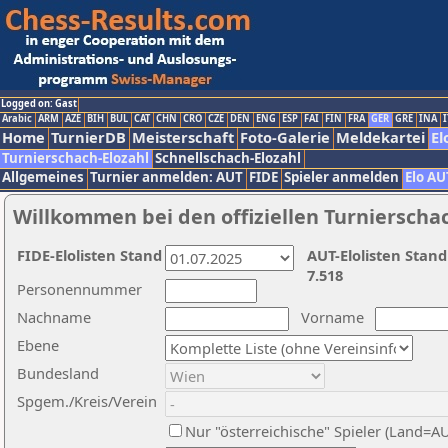
Logged on: Gast
Arabic
ARM
AZE
BIH
BUL
CAT
CHN
CRO
CZE
DEN
ENG
ESP
FAI
FIN
FRA
GER
GRE
INA
I
Home
TurnierDB
Meisterschaft
Foto-Galerie
Meldekartei
El
Turnierschach-Elozahl
Schnellschach-Elozahl
Allgemeines
Turnier anmelden: AUT
FIDE
Spieler anmelden
Elo AU
Willkommen bei den offiziellen Turnierscha
FIDE-Elolisten Stand
AUT-Elolisten Stand
7.518
Personennummer
Nachname
Vorname
Ebene
Bundesland
Spgem./Kreis/Verein
Nur "österreichische" Spieler (Land=A