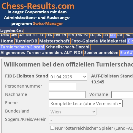
Logged on: Gast
Arabic
ARM
AZE
BIH
BUL
CAT
CHN
CRO
CZE
DEN
ENG
ESP
FAI
FIN
FRA
GER
GRE
INA
I
Home
TurnierDB
Meisterschaft
Foto-Galerie
Meldekartei
El
Turnierschach-Elozahl
Schnellschach-Elozahl
Allgemeines
Turnier anmelden: AUT
FIDE
Spieler anmelden
Elo AU
Willkommen bei den offiziellen Turnierscha
FIDE-Elolisten Stand
AUT-Elolisten Stand
13.945
Personennummer
Nachname
Vorname
Ebene
Bundesland
Spgem./Kreis/Verein
Nur "österreichische" Spieler (Land=A