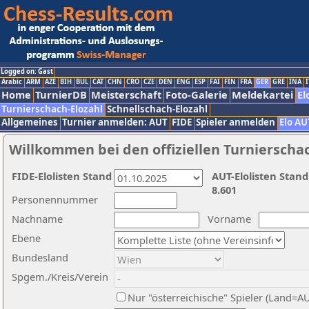
Logged on: Gast
Arabic
ARM
AZE
BIH
BUL
CAT
CHN
CRO
CZE
DEN
ENG
ESP
FAI
FIN
FRA
GER
GRE
INA
I
Home
TurnierDB
Meisterschaft
Foto-Galerie
Meldekartei
El
Turnierschach-Elozahl
Schnellschach-Elozahl
Allgemeines
Turnier anmelden: AUT
FIDE
Spieler anmelden
Elo AU
Willkommen bei den offiziellen Turnierscha
FIDE-Elolisten Stand
AUT-Elolisten Stand
8.601
Personennummer
Nachname
Vorname
Ebene
Bundesland
Spgem./Kreis/Verein
Nur "österreichische" Spieler (Land=A