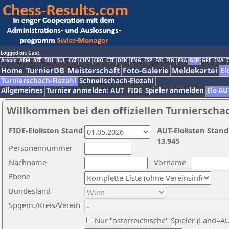
Logged on: Gast
Arabic
ARM
AZE
BIH
BUL
CAT
CHN
CRO
CZE
DEN
ENG
ESP
FAI
FIN
FRA
GER
GRE
INA
I
Home
TurnierDB
Meisterschaft
Foto-Galerie
Meldekartei
El
Turnierschach-Elozahl
Schnellschach-Elozahl
Allgemeines
Turnier anmelden: AUT
FIDE
Spieler anmelden
Elo AU
Willkommen bei den offiziellen Turnierscha
FIDE-Elolisten Stand
AUT-Elolisten Stand
13.945
Personennummer
Nachname
Vorname
Ebene
Bundesland
Spgem./Kreis/Verein
Nur "österreichische" Spieler (Land=A