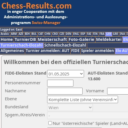
Logged on: Gast
Arabic
ARM
AZE
BIH
BUL
CAT
CHN
CRO
CZE
DEN
ENG
ESP
FAI
FIN
FRA
GER
GRE
INA
I
Home
TurnierDB
Meisterschaft
Foto-Galerie
Meldekartei
El
Turnierschach-Elozahl
Schnellschach-Elozahl
Allgemeines
Turnier anmelden: AUT
FIDE
Spieler anmelden
Elo AU
Willkommen bei den offiziellen Turnierscha
FIDE-Elolisten Stand
AUT-Elolisten Stand
13.600
Personennummer
Nachname
Vorname
Ebene
Bundesland
Spgem./Kreis/Verein
Nur "österreichische" Spieler (Land=A