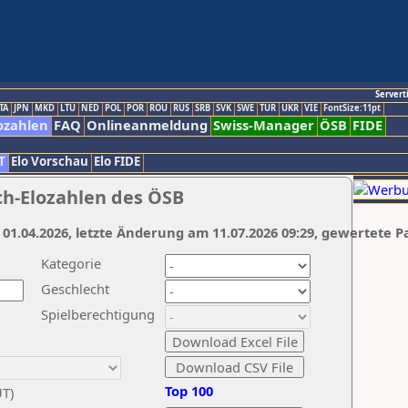
Servert
TA
JPN
MKD
LTU
NED
POL
POR
ROU
RUS
SRB
SVK
SWE
TUR
UKR
VIE
FontSize:11pt
ozahlen
FAQ
Onlineanmeldung
Swiss-Manager
ÖSB
FIDE
T
Elo Vorschau
Elo FIDE
ch-Elozahlen des ÖSB
 01.04.2026, letzte Änderung am 11.07.2026 09:29, gewertete P
Kategorie
Geschlecht
Spielberechtigung
Top 100
UT)