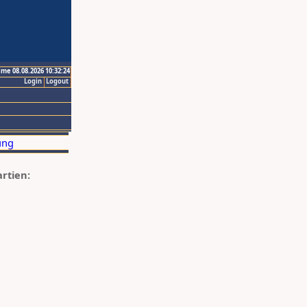
ime 08.08.2026 10:32:24
Login
Logout
artien: