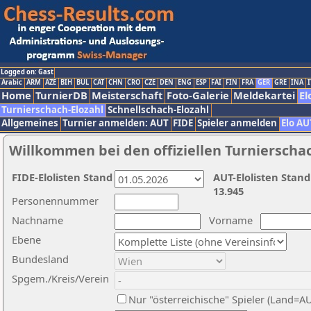
Logged on: Gast
Arabic
ARM
AZE
BIH
BUL
CAT
CHN
CRO
CZE
DEN
ENG
ESP
FAI
FIN
FRA
GER
GRE
INA
I
Home
TurnierDB
Meisterschaft
Foto-Galerie
Meldekartei
El
Turnierschach-Elozahl
Schnellschach-Elozahl
Allgemeines
Turnier anmelden: AUT
FIDE
Spieler anmelden
Elo AU
Willkommen bei den offiziellen Turnierscha
FIDE-Elolisten Stand
AUT-Elolisten Stand
13.945
Personennummer
Nachname
Vorname
Ebene
Bundesland
Spgem./Kreis/Verein
Nur "österreichische" Spieler (Land=A