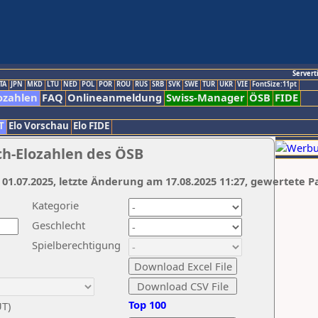
Servert
TA
JPN
MKD
LTU
NED
POL
POR
ROU
RUS
SRB
SVK
SWE
TUR
UKR
VIE
FontSize:11pt
ozahlen
FAQ
Onlineanmeldung
Swiss-Manager
ÖSB
FIDE
T
Elo Vorschau
Elo FIDE
ch-Elozahlen des ÖSB
 01.07.2025, letzte Änderung am 17.08.2025 11:27, gewertete P
Kategorie
Geschlecht
Spielberechtigung
Top 100
UT)