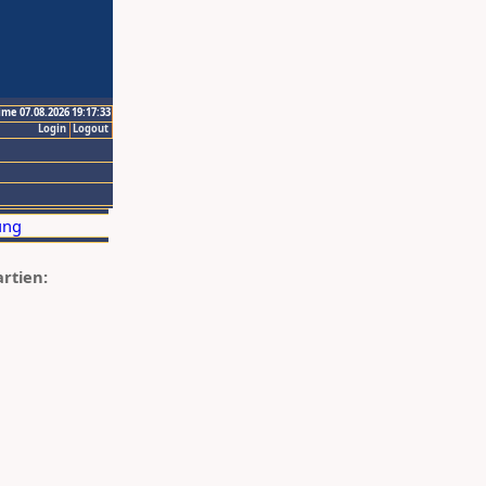
ime 07.08.2026 19:17:33
Login
Logout
artien: