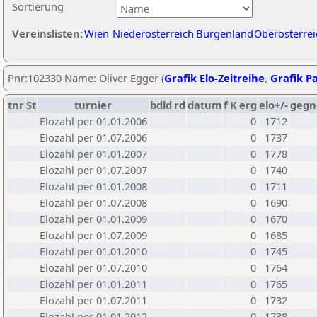
Sortierung
Vereinslisten:
Wien
Niederösterreich
Burgenland
Oberösterrei
Pnr:102330 Name: Oliver Egger (
Grafik Elo-Zeitreihe
,
Grafik Pa
tnr
St
turnier
bdld
rd
datum
f
K
erg
elo+/-
gegn
Elozahl per 01.01.2006
0
1712
Elozahl per 01.07.2006
0
1737
Elozahl per 01.01.2007
0
1778
Elozahl per 01.07.2007
0
1740
Elozahl per 01.01.2008
0
1711
Elozahl per 01.07.2008
0
1690
Elozahl per 01.01.2009
0
1670
Elozahl per 01.07.2009
0
1685
Elozahl per 01.01.2010
0
1745
Elozahl per 01.07.2010
0
1764
Elozahl per 01.01.2011
0
1765
Elozahl per 01.07.2011
0
1732
Elozahl per 01.01.2012
0
1738