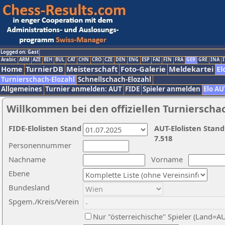
Logged on: Gast
Arabic
ARM
AZE
BIH
BUL
CAT
CHN
CRO
CZE
DEN
ENG
ESP
FAI
FIN
FRA
GER
GRE
INA
I
Home
TurnierDB
Meisterschaft
Foto-Galerie
Meldekartei
El
Turnierschach-Elozahl
Schnellschach-Elozahl
Allgemeines
Turnier anmelden: AUT
FIDE
Spieler anmelden
Elo AU
Willkommen bei den offiziellen Turnierscha
FIDE-Elolisten Stand
AUT-Elolisten Stand
7.518
Personennummer
Nachname
Vorname
Ebene
Bundesland
Spgem./Kreis/Verein
Nur "österreichische" Spieler (Land=A