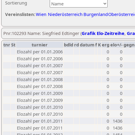
Sortierung
Vereinslisten:
Wien
Niederösterreich
Burgenland
Oberösterrei
Pnr:102293 Name: Siegfried Edtinger (
Grafik Elo-Zeitreihe
,
Gra
tnr
St
turnier
bdld
rd
datum
f
K
erg
elo+/-
gegn
Elozahl per 01.01.2006
0
0
Elozahl per 01.07.2006
0
0
Elozahl per 01.01.2007
0
0
Elozahl per 01.07.2007
0
0
Elozahl per 01.01.2008
0
0
Elozahl per 01.07.2008
0
0
Elozahl per 01.01.2009
0
0
Elozahl per 01.07.2009
0
0
Elozahl per 01.01.2010
0
0
Elozahl per 01.07.2010
0
0
Elozahl per 01.01.2011
0
1436
Elozahl per 01.07.2011
0
1436
Elozahl per 01.01.2012
0
1454