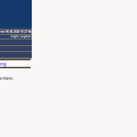
ime 08.08.2026 10:27:46
Login
Logout
artien: