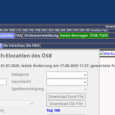
Servert
TA
JPN
MKD
LTU
NED
POL
POR
ROU
RUS
SRB
SVK
SWE
TUR
UKR
VIE
FontSize:11pt
ozahlen
FAQ
Onlineanmeldung
Swiss-Manager
ÖSB
FIDE
T
Elo Vorschau
Elo FIDE
ch-Elozahlen des ÖSB
 01.07.2025, letzte Änderung am 17.08.2025 11:27, gewertete P
Kategorie
Geschlecht
Spielberechtigung
Top 100
UT)