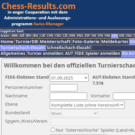
Logged on: Gast
Arabic
ARM
AZE
BIH
BUL
CAT
CHN
CRO
CZE
DEN
ENG
ESP
FAI
FIN
FRA
GER
GRE
INA
I
Home
TurnierDB
Meisterschaft
Foto-Galerie
Meldekartei
El
Turnierschach-Elozahl
Schnellschach-Elozahl
Allgemeines
Turnier anmelden: AUT
FIDE
Spieler anmelden
Elo AU
Willkommen bei den offiziellen Turnierscha
FIDE-Elolisten Stand
AUT-Elolisten Stand
7.518
Personennummer
Nachname
Vorname
Ebene
Bundesland
Spgem./Kreis/Verein
Nur "österreichische" Spieler (Land=A