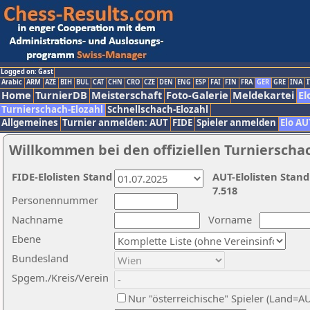
Logged on: Gast
Arabic
ARM
AZE
BIH
BUL
CAT
CHN
CRO
CZE
DEN
ENG
ESP
FAI
FIN
FRA
GER
GRE
INA
I
Home
TurnierDB
Meisterschaft
Foto-Galerie
Meldekartei
El
Turnierschach-Elozahl
Schnellschach-Elozahl
Allgemeines
Turnier anmelden: AUT
FIDE
Spieler anmelden
Elo AU
Willkommen bei den offiziellen Turnierscha
FIDE-Elolisten Stand
AUT-Elolisten Stand
7.518
Personennummer
Nachname
Vorname
Ebene
Bundesland
Spgem./Kreis/Verein
Nur "österreichische" Spieler (Land=A