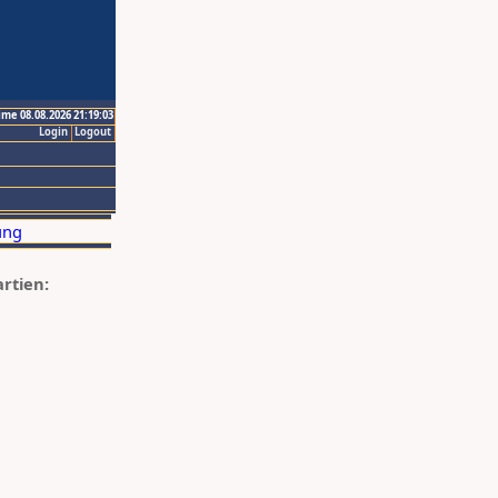
ime 08.08.2026 21:19:03
Login
Logout
artien: