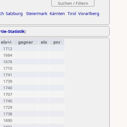
ch
Salzburg
Steiermark
Kärnten
Tirol
Vorarlberg
tie-Statistik
)
elo+/-
gegner
elo
pnr
1712
1684
1676
1710
1741
1739
1740
1707
1740
1729
1738
1690
1691