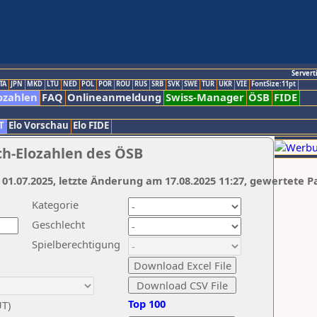
Servert
TA
JPN
MKD
LTU
NED
POL
POR
ROU
RUS
SRB
SVK
SWE
TUR
UKR
VIE
FontSize:11pt
ozahlen
FAQ
Onlineanmeldung
Swiss-Manager
ÖSB
FIDE
T
Elo Vorschau
Elo FIDE
ch-Elozahlen des ÖSB
 01.07.2025, letzte Änderung am 17.08.2025 11:27, gewertete P
Kategorie
Geschlecht
Spielberechtigung
Top 100
UT)