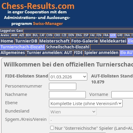
Logged on: Gast
Arabic
ARM
AZE
BIH
BUL
CAT
CHN
CRO
CZE
DEN
ENG
ESP
FAI
FIN
FRA
GER
GRE
INA
I
Home
TurnierDB
Meisterschaft
Foto-Galerie
Meldekartei
El
Turnierschach-Elozahl
Schnellschach-Elozahl
Allgemeines
Turnier anmelden: AUT
FIDE
Spieler anmelden
Elo AU
Willkommen bei den offiziellen Turnierscha
FIDE-Elolisten Stand
AUT-Elolisten Stand
10.879
Personennummer
Nachname
Vorname
Ebene
Bundesland
Spgem./Kreis/Verein
Nur "österreichische" Spieler (Land=A